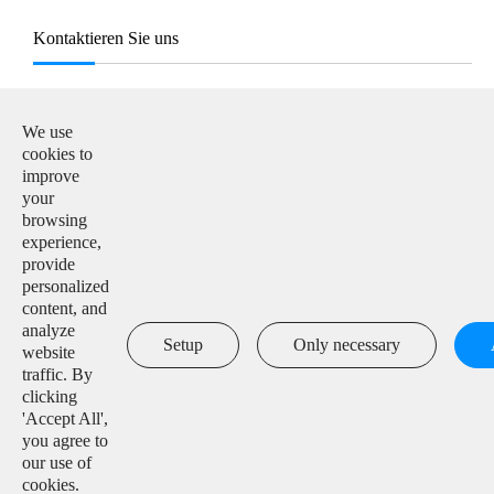
Kontaktieren Sie uns
E-Mail:

info@solarmanpv.com
We use
cookies to
Tel:

improve
+86-15312225591
your
browsing
Hinzufügen:

experience,
Building H4, China IoT International Innovation Park,
provide
No. 6, Jingxian Road, Wuxi, Jiangsu, P. R. China
personalized
content, and
analyze

Setup
Only necessary
website
traffic. By
clicking
'Accept All',
Urheberrecht ©
IGEN Tech Co., Ltd.
Alle Rechte vorbehalten.
you agree to
our use of
Sitemap
|
Datenschutzrichtlinie
cookies.