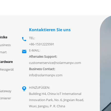
Kontaktieren Sie uns
olke
TEL:

+86-15312225591
siness
E-MAIL:

mart
Aftersales Support:
ardware
customerservice@solarmanpv.com
Business Contact:
 Messgerät
info@solarmanpv.com
HINZUFÜGEN:

 Gateway
Building H4, China IoT International
imierer
Innovation Park, No. 6, Jingxian Road,
n
Wuxi, Jiangsu, P. R. China