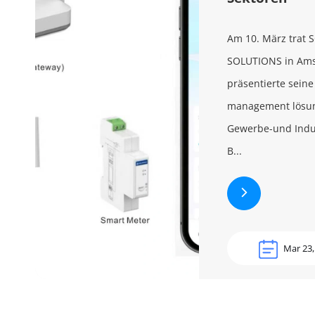
Am 10. März trat
SOLUTIONS in Ams
präsentierte seine
management lösu
Gewerbe-und Indus
B...
Mar 23,