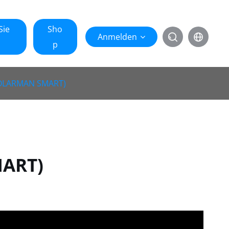
Sie
Sho
Anmelden


p
 SOLARMAN SMART)
MART)