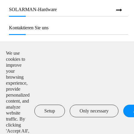
SOLARMAN-Hardware
Kontaktieren Sie uns
E-Mail:

info@solarmanpv.com
We use
cookies to
Tel:

improve
+86-15312225591
your
browsing
Hinzufügen:

experience,
Building H4, China IoT International Innovation Park,
provide
No. 6, Jingxian Road, Wuxi, Jiangsu, P. R. China
personalized
content, and
analyze

Setup
Only necessary
website
traffic. By
clicking
'Accept All',
Urheberrecht ©
IGEN Tech Co., Ltd.
Alle Rechte vorbehalten.